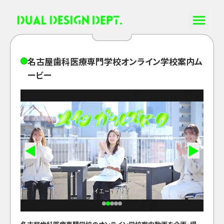
名
古
屋
歯
科
医
療
専
門
学
校
オ
ン
ラ
イ
ン
学
校
案
内
ム
ー
ビ
ー
◀
▶