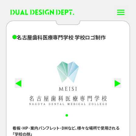
名
古
屋
歯
科
医
療
専
門
学
校
学
校
ロ
ゴ
制
作
◀
▶
看板･HP･案内パンフレット･DMなど、様々な場所で使用される
「学校の顔」