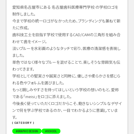
愛知県名古屋市にある 名古屋歯科医療専門学校 の学校ロゴを
制作しました。
今まで学校の統一ロゴがなかったため、ブランディングも兼ねて新
たに作成。
歯科技工士を目指す学校で使用するCAD/CAMの三角形を組み合
わせて歯をイメージ。
淡いブルーを水彩画のようなタッチで彩り、医療の清潔感を表現し
ました。
単色ではなく様々なブルーを混ぜることで、楽しそうな雰囲気も伝
わってきます。
学校としての堅実さや誠実さと同時に、優しさや柔らかさを感じら
れる色やフォルムを選びました。
もっと親しみやすさを持ってほしいという学校の想いのもと、愛称
である「meisi」をロゴに添えました。
今後長く使っていただくロゴだからこそ、飽きないシンプルなデザイ
ンで何を学ぶ学校であるのか、一目でわかるように意識していま
す。
( CATEGORY )
#
GRAPHIC DESIGN
#
SCHOOL