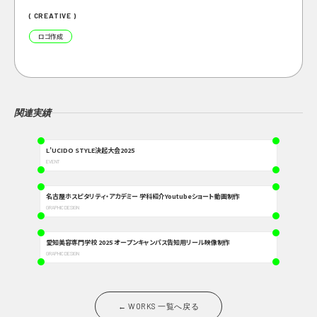
( CREATIVE )
ロゴ作成
関連実績
L’UCIDO STYLE決起大会2025
EVENT
名古屋ホスピタリティ・アカデミー 学科紹介Youtubeショート動画制作
GRAPHIC DESIGN
愛知美容専門学校 2025 オープンキャンパス告知用リール映像制作
GRAPHIC DESIGN
← WORKS 一覧へ戻る