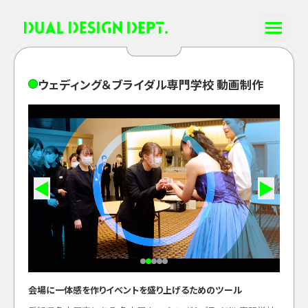
ウ
ェ
デ
ィ
ン
グ
＆
ブ
ラ
イ
ダ
ル
専
門
学
校
動
画
制
作
◀
▶
会場に一体感を作りイベントを盛り上げるためのツール