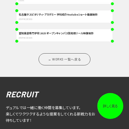
EVENT
名古屋ホスピタリティ・アカデミー 学科紹介Youtubeショート動画制作
GRAPHIC DESIGN
愛知美容専門学校 2025 オープンキャンパス告知用リール映像制作
GRAPHIC DESIGN
← WORKS 一覧へ戻る
RECRUIT
詳しく見る
デュアルでは一緒に働く仲間を募集しています。
楽しくてワクワクするような提案をしてくれる新戦力をお
待ちしています！