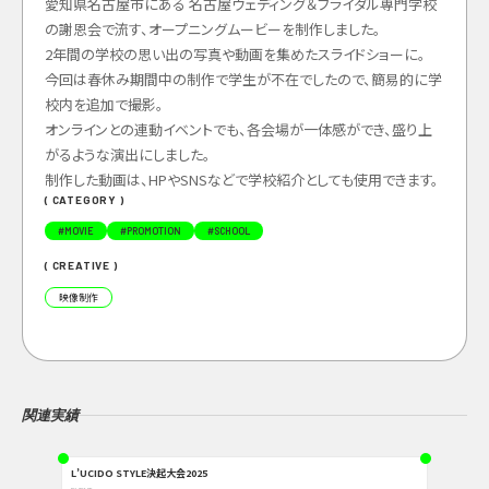
愛知県名古屋市にある 名古屋ウェディング＆ブライダル専門学校
の謝恩会で流す、オープニングムービーを制作しました。
2年間の学校の思い出の写真や動画を集めたスライドショーに。
今回は春休み期間中の制作で学生が不在でしたので、簡易的に学
校内を追加で撮影。
オンラインとの連動イベントでも、各会場が一体感ができ、盛り上
がるような演出にしました。
制作した動画は、HPやSNSなどで学校紹介としても使用できます。
( CATEGORY )
#
MOVIE
#
PROMOTION
#
SCHOOL
( CREATIVE )
映像制作
関連実績
L’UCIDO STYLE決起大会2025