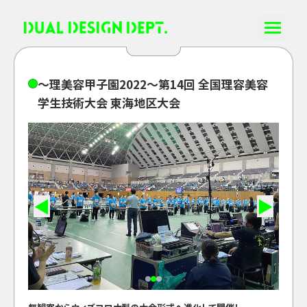
〜
理
美
容
甲
子
園
2
0
2
2
〜
第
1
4
回
全
国
理
容
美
容
学
生
技
術
大
会
東
海
地
区
大
会
◀
▶