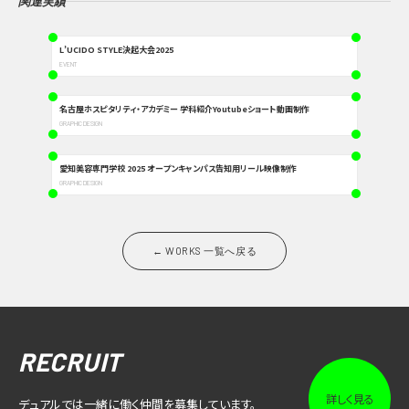
関連実績
L’UCIDO STYLE決起大会2025
EVENT
名古屋ホスピタリティ・アカデミー 学科紹介Youtubeショート動画制作
GRAPHIC DESIGN
愛知美容専門学校 2025 オープンキャンパス告知用リール映像制作
GRAPHIC DESIGN
← WORKS 一覧へ戻る
RECRUIT
詳しく見る
デュアルでは一緒に働く仲間を募集しています。