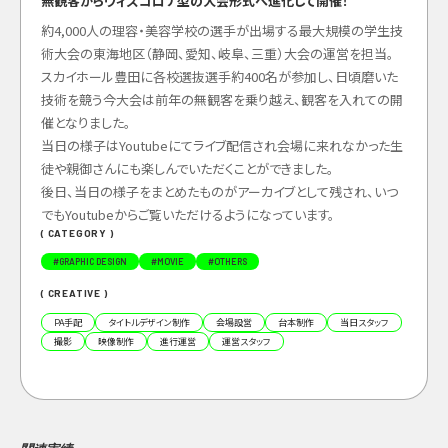
無観客からウィズコロナ型の大会形式へ進化して開催！
約4,000人の理容・美容学校の選手が出場する最大規模の学生技
術大会の東海地区（静岡、愛知、岐阜、三重）大会の運営を担当。
スカイホール豊田に各校選抜選手約400名が参加し、日頃磨いた
技術を競う今大会は前年の無観客を乗り越え、観客を入れての開
催となりました。
当日の様子はYoutubeにてライブ配信され会場に来れなかった生
徒や親御さんにも楽しんでいただくことができました。
後日、当日の様子をまとめたものがアーカイブとして残され、いつ
でもYoutubeからご覧いただけるようになっています。
( CATEGORY )
#
GRAPHIC DESIGN
#
MOVIE
#
OTHERS
( CREATIVE )
PA手配
タイトルデザイン制作
会場設営
台本制作
当日スタッフ
撮影
映像制作
進行運営
運営スタッフ