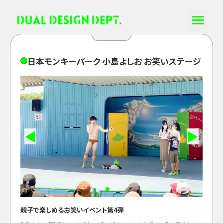
日
本
モ
ン
キ
ー
パ
ー
ク
小
島
よ
し
お
お
笑
い
ス
テ
ー
ジ
◀
▶
親子で楽しめるお笑いイベント第4弾