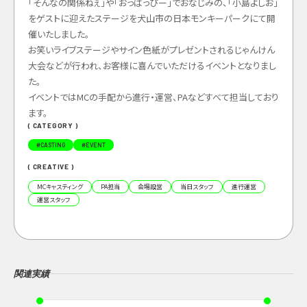
「そんなの関係ねぇ」や「おっぱっぴー」でおなじみの、「小島よしお」
をゲストに迎えたステージを犬山市の日本モンキーパークにて開
催いたしました。
お笑いライブステージやサイン色紙がプレゼントされるじゃんけん
大会などが行われ、お客様に喜んでいただけるイベントとなりまし
た。
イベントではMCの手配から進行・運営、PAなどすべて担当しており
ます。
( CATEGORY )
#
CASTING
#
EVENT
( CREATIVE )
MCキャスティング
PA担当
会場設営
当日スタッフ
進行運営
運営スタッフ
関連実績