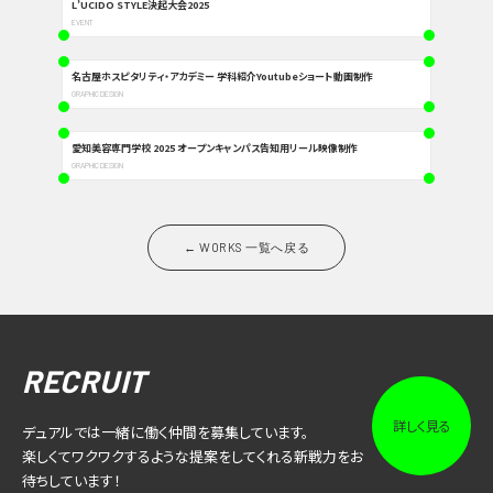
L’UCIDO STYLE決起大会2025
EVENT
名古屋ホスピタリティ・アカデミー 学科紹介Youtubeショート動画制作
GRAPHIC DESIGN
愛知美容専門学校 2025 オープンキャンパス告知用リール映像制作
GRAPHIC DESIGN
← WORKS 一覧へ戻る
RECRUIT
詳しく見る
デュアルでは一緒に働く仲間を募集しています。
楽しくてワクワクするような提案をしてくれる新戦力をお
待ちしています！