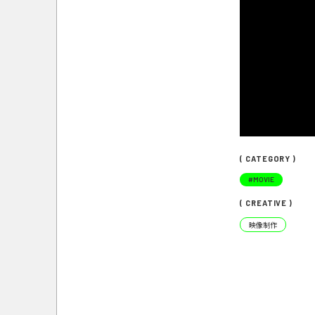
( CATEGORY )
#
MOVIE
( CREATIVE )
映像制作