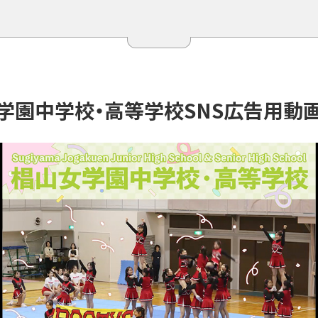
学
園
中
学
校
・
高
等
学
校
S
N
S
広
告
用
動