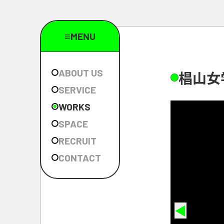
≡MENU
ABOUT US
椙
山
女
SERVICE
WORKS
SPACE
RECRUIT
CONTACT
◀