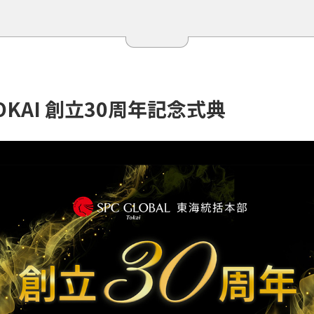
O
K
A
I
創
立
3
0
周
年
記
念
式
典