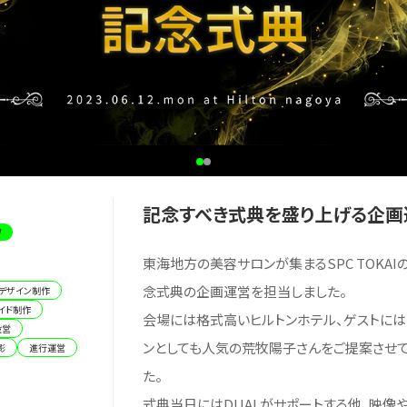
記念すべき式典を盛り上げる企画
W
東海地方の美容サロンが集まるSPC TOKAI
念式典の企画運営を担当しました。
ルデザイン制作
イド制作
会場には格式高いヒルトンホテル、ゲストには
設営
ンとしても人気の荒牧陽子さんをご提案させ
影
進行運営
た。
式典当日にはDUALがサポートする他、映像