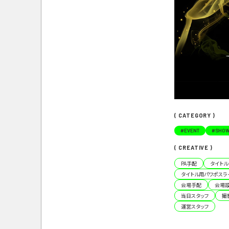
( CATEGORY )
#
EVENT
#
SHO
( CREATIVE )
PA手配
タイト
タイトル用パワポスラ
会場手配
会場
当日スタッフ
撮
運営スタッフ