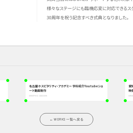
様々なステージにも臨機応変に対応できるス
30周年を祝う記念すべき式典となりました。
名古屋ホスピタリティ・アカデミー 学科紹介Youtubeショ
愛
ート動画制作
映
GRAPHIC DESIGN
GRA
← WORKS 一覧へ戻る