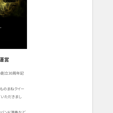
運営
の創立30周年記
ものまねクイー
ていただきまし
やバンド演奏など