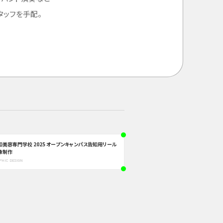
タッフを手配。
知美容専門学校 2025 オープンキャンパス告知用リール
像制作
PHIC DESIGN