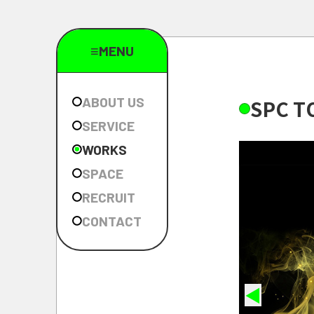
≡MENU
ABOUT US
S
P
C
T
SERVICE
WORKS
SPACE
RECRUIT
CONTACT
◀