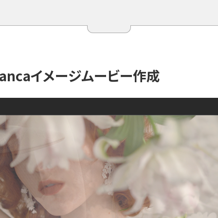
a
n
c
a
イ
メ
ー
ジ
ム
ー
ビ
ー
作
成