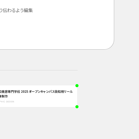
り伝わるよう編集
知美容専門学校 2025 オープンキャンパス告知用リール
像制作
PHIC DESIGN