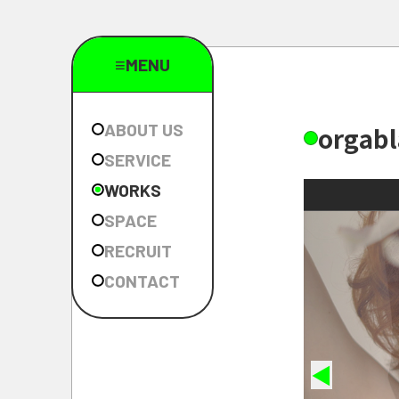
≡MENU
ABOUT US
o
r
g
a
b
l
SERVICE
WORKS
SPACE
RECRUIT
CONTACT
◀