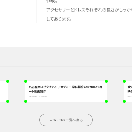
作成。
アクセサリーとドレスそれぞれの良さがしっか
してあります。
名古屋ホスピタリティ・アカデミー 学科紹介Youtubeショ
愛
ート動画制作
映
GRAPHIC DESIGN
GRA
← WORKS 一覧へ戻る