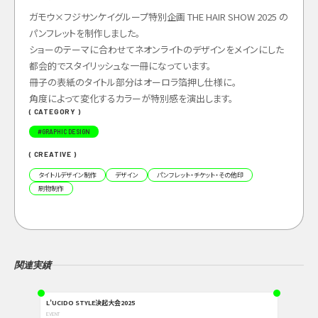
ガモウ×フジサンケイグループ特別企画 THE HAIR SHOW 2025 の
パンフレットを制作しました。
ショーのテーマに合わせてネオンライトのデザインをメインにした
都会的でスタイリッシュな一冊になっています。
冊子の表紙のタイトル部分はオーロラ箔押し仕様に。
角度によって変化するカラーが特別感を演出します。
( CATEGORY )
#
GRAPHIC DESIGN
( CREATIVE )
タイトルデザイン制作
デザイン
パンフレット・チケット・その他印
刷物制作
関連実績
L’UCIDO STYLE決起大会2025
EVENT