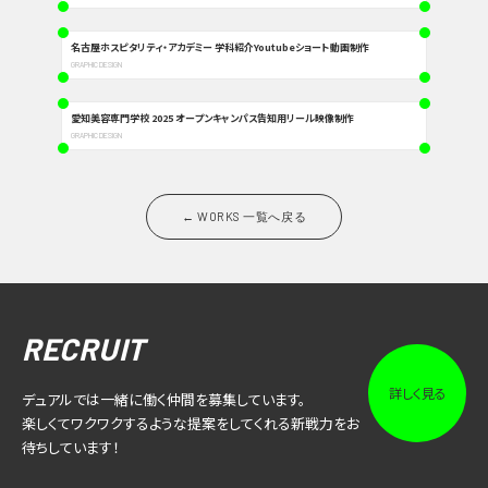
名古屋ホスピタリティ・アカデミー 学科紹介Youtubeショート動画制作
GRAPHIC DESIGN
愛知美容専門学校 2025 オープンキャンパス告知用リール映像制作
GRAPHIC DESIGN
← WORKS 一覧へ戻る
RECRUIT
詳しく見る
デュアルでは一緒に働く仲間を募集しています。
楽しくてワクワクするような提案をしてくれる新戦力をお
待ちしています！