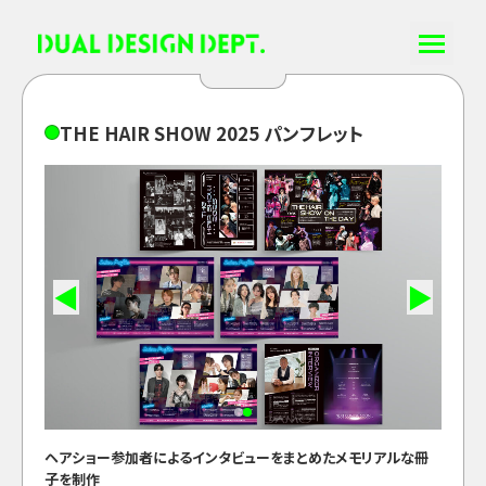
T
H
E
H
A
I
R
S
H
O
W
2
0
2
5
パ
ン
フ
レ
ッ
ト
◀
▶
ヘアショー参加者によるインタビューをまとめたメモリアルな冊
子を制作