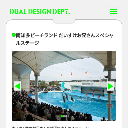
南
知
多
ビ
ー
チ
ラ
ン
ド
だ
い
す
け
お
兄
さ
ん
ス
ペ
シ
ャ
ル
ス
テ
ー
ジ
◀
▶