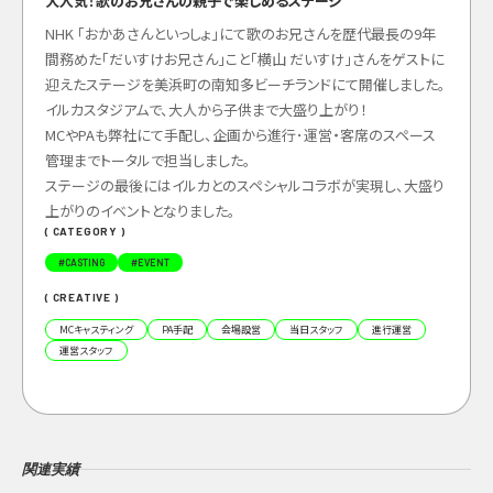
大人気！歌のお兄さんの親子で楽しめるステージ
NHK 「おかあさんといっしょ」にて歌のお兄さんを歴代最長の9年
間務めた「だいすけお兄さん」こと「横山 だいすけ」さんをゲストに
迎えたステージを美浜町の南知多ビーチランドにて開催しました。
イルカスタジアムで、大人から子供まで大盛り上がり！
MCやPAも弊社にて手配し、企画から進行･運営・客席のスペース
管理までトータルで担当しました。
ステージの最後にはイルカとのスペシャルコラボが実現し、大盛り
上がりのイベントとなりました。
( CATEGORY )
#
CASTING
#
EVENT
( CREATIVE )
MCキャスティング
PA手配
会場設営
当日スタッフ
進行運営
運営スタッフ
関連実績