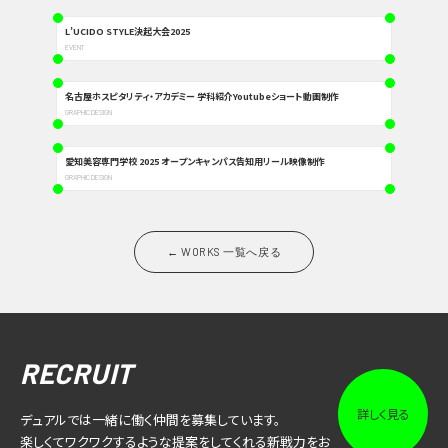
L’UCIDO STYLE決起大会2025
EVENT
名古屋ホスピタリティ・アカデミー 学科紹介Youtubeショート動画制作
GRAPHIC DESIGN
愛知美容専門学校 2025 オープンキャンパス告知用リール映像制作
GRAPHIC DESIGN
← WORKS 一覧へ戻る
RECRUIT
詳しく見る
デュアルでは一緒に働く仲間を募集しています。
楽しくてワクワクするような提案をしてくれる新戦力をお