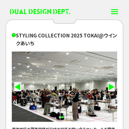
S
T
Y
L
I
N
G
C
O
L
L
E
C
T
I
O
N
2
0
2
5
T
O
K
A
I
@
ウ
イ
ン
ク
あ
い
ち
◀
▶