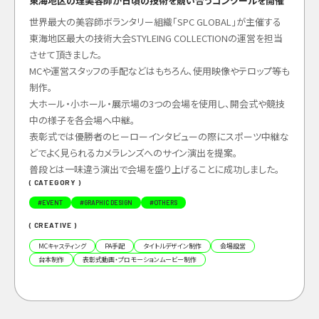
東海地区の理美容師が日頃の技術を競い合うコンクールを開催
世界最大の美容師ボランタリー組織「SPC GLOBAL」が主催する
東海地区最大の技術大会STYLEING COLLECTIONの運営を担当
させて頂きました。
MCや運営スタッフの手配などはもちろん、使用映像やテロップ等も
制作。
大ホール・小ホール・展示場の3つの会場を使用し、開会式や競技
中の様子を各会場へ中継。
表彰式では優勝者のヒーローインタビューの際にスポーツ中継な
どでよく見られるカメラレンズへのサイン演出を提案。
普段とは一味違う演出で会場を盛り上げることに成功しました。
( CATEGORY )
#
EVENT
#
GRAPHIC DESIGN
#
OTHERS
( CREATIVE )
MCキャスティング
PA手配
タイトルデザイン制作
会場設営
台本制作
表彰式動画・プロモーションムービー制作