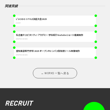
関連実績
L’UCIDO STYLE決起大会2025
EVENT
名古屋ホスピタリティ・アカデミー 学科紹介Youtubeショート動画制作
GRAPHIC DESIGN
愛知美容専門学校 2025 オープンキャンパス告知用リール映像制作
GRAPHIC DESIGN
← WORKS 一覧へ戻る
RECRUIT