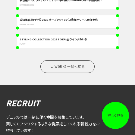
名古屋ホスピタリティ・アカデミー 学科紹介Youtubeショート動画制作
GRAPHIC DESIGN
愛知美容専門学校 2025 オープンキャンパス告知用リール映像制作
GRAPHIC DESIGN
STYLING COLLECTION 2025 TOKAI@ウインクあいち
EVENT
← WORKS 一覧へ戻る
RECRUIT
詳しく見る
デュアルでは一緒に働く仲間を募集しています。
楽しくてワクワクするような提案をしてくれる新戦力をお
待ちしています！