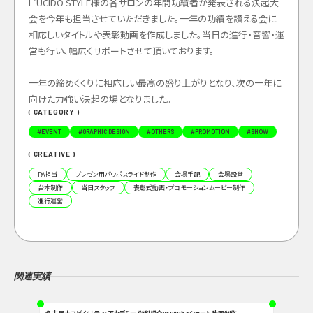
L’UCIDO STYLE
様の
各サロンの年間功績者が発表される決起大
会を今年も担当させていただきました。
一年の功績を讃える会に
相応しいタイトルや表彰動画を作成しました。当日の進行・音響・運
営も行い、幅広くサポートさせて頂いております。
一年の締めくくりに相応しい最高の盛り上がりとなり、次の一年に
向けた力強い決起の場となりました。
( CATEGORY )
#
EVENT
#
GRAPHIC DESIGN
#
OTHERS
#
PROMOTION
#
SHOW
( CREATIVE )
PA担当
プレゼン用パワポスライド制作
会場手配
会場設営
台本制作
当日スタッフ
表彰式動画・プロモーションムービー制作
進行運営
関連実績