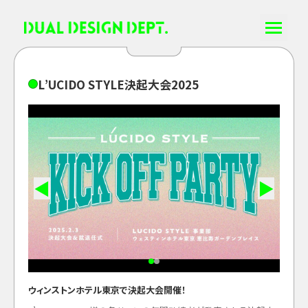
L
’
U
C
I
D
O
S
T
Y
L
E
決
起
大
会
2
0
2
5
◀
▶
ウィンストンホテル東京で決起大会開催！