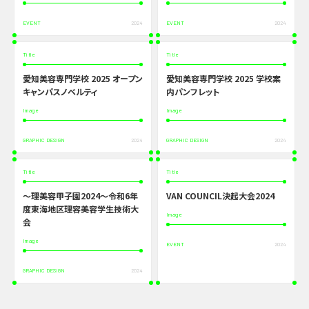
EVENT
2024
EVENT
2024
Title
Title
愛知美容専門学校 2025 オープン
愛知美容専門学校 2025 学校案
キャンパスノベルティ
内パンフレット
Image
Image
GRAPHIC DESIGN
2024
GRAPHIC DESIGN
2024
Title
Title
〜理美容甲子園2024〜令和6年
VAN COUNCIL決起大会2024
度東海地区理容美容学生技術大
Image
会
Image
EVENT
2024
GRAPHIC DESIGN
2024