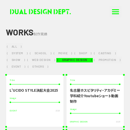
WORKS
制作実績
(
ALL
)
(
SYSTEM
)
(
SCHOOL
)
(
MOVIE
)
(
SHOP
)
(
CASTING
)
(
SHOW
)
(
WEB DESIGN
)
(
GRAPHIC DESIGN
)
(
PROMOTION
)
(
EVENT
)
(
OTHERS
)
Title
Title
L’UCIDO STYLE決起大会2025
名古屋ホスピタリティ・アカデミー
学科紹介Youtubeショート動画
Image
制作
Image
EVENT
2026
GRAPHIC DESIGN
2025