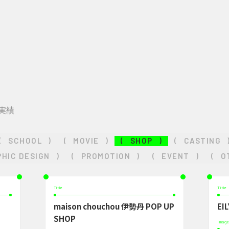
実績
(
SCHOOL
)
(
MOVIE
)
(
SHOP
)
(
CASTING
HIC DESIGN
)
(
PROMOTION
)
(
EVENT
)
(
O
Title
Title
maison chouchou 伊勢丹 POP UP
EIL
SHOP
Image