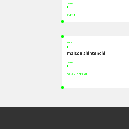
Image
EVENT
Title
maison shintenchi
Image
GRAPHIC DESIGN