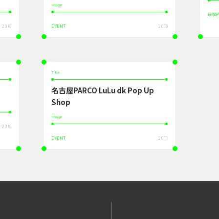
Image
GRAP
2019
EVENT
2018
Title
名古屋PARCO LuLu dk Pop Up
Shop
Image
2018
EVENT
2015