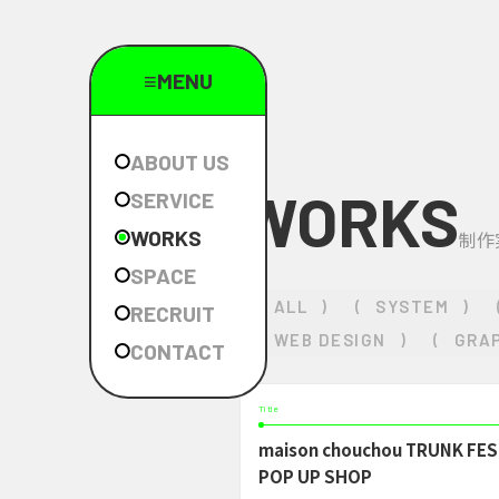
≡MENU
ABOUT US
WORKS
SERVICE
WORKS
制作
SPACE
(
ALL
)
(
SYSTEM
)
RECRUIT
(
WEB DESIGN
)
(
GRAP
CONTACT
Title
maison chouchou TRUNK FES
POP UP SHOP