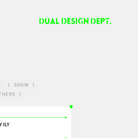
)
(
SHOW
)
THERS
)
Y ILY